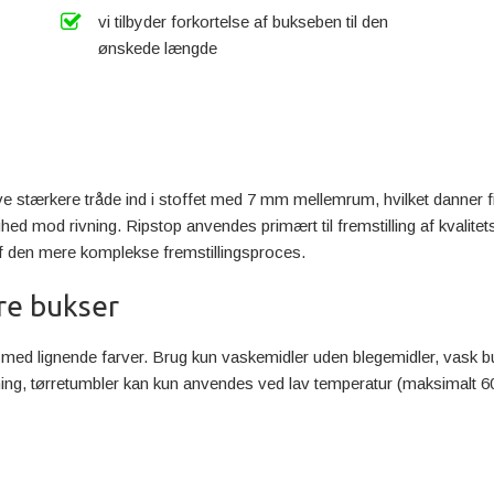
vi tilbyder forkortelse af bukseben til den
ønskede længde
æve stærkere tråde ind i stoffet med 7 mm mellemrum, hvilket danner f
ed mod rivning. Ripstop anvendes primært til fremstilling af kvalitets
 af den mere komplekse fremstillingsproces.
re bukser
 med lignende farver. Brug kun vaskemidler uden blegemidler, vask b
ning, tørretumbler kan kun anvendes ved lav temperatur (maksimalt 6