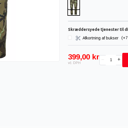
Skræddersyede tjenester til d
Afkortning af bukser
(+7
399,00 kr
+
–
vč. DPH