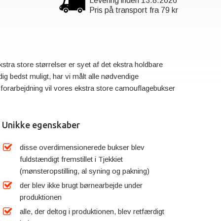
Levering inden 13.8.2026
Pris på transport fra 79 kr
kstra store størrelser er syet af det ekstra holdbare
ig bedst muligt, har vi målt alle nødvendige
e forarbejdning vil vores ekstra store camouflagebukser
Unikke egenskaber
disse overdimensionerede bukser blev
fuldstændigt fremstillet i Tjekkiet
(mønsteropstilling, al syning og pakning)
der blev ikke brugt børnearbejde under
produktionen
alle, der deltog i produktionen, blev retfærdigt