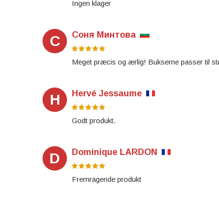
Ingen klager
Соня Минтова
С
Meget præcis og ærlig! Bukserne passer til størr
Hervé Jessaume
H
Godt produkt.
Dominique LARDON
D
Fremragende produkt