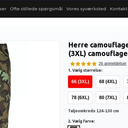
ser
Ofte stillede spørgsmål
Vores syværksted
Kontakt
Herre camouflageb
(3XL) camouflage
26 anmeldelser
1. Vælg størrelse:
66 (3XL)
68 (4XL)
78 (6XL)
80 (7XL)
Taljeomkreds 124-130 cm
2. Vælg farve: