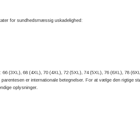
ikater for sundhedsmæssig uskadelighed:
er: 66 (3XL), 68 (4XL), 70 (4XL), 72 (5XL), 74 (5XL), 76 (6XL), 78 (6X
i parentesen er internationale betegnelser. For at vælge den rigtige stø
endige oplysninger.