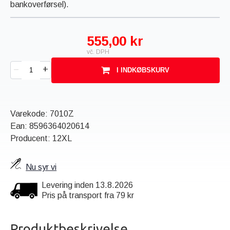
bankoverførsel).
555,00 kr
vč. DPH
+
–
I INDKØBSKURV
Varekode:
7010Z
Ean:
8596364020614
Producent: 12XL
Nu syr vi
Levering inden 13.8.2026
Pris på transport fra 79 kr
Produktbeskrivelse