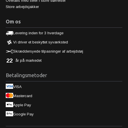
Overalls med seler i store størrelser
Store arbejdsjakker
Om os
Levering inden for 3 hverdage
Vi driver et beskyttet syværksted
Skræddersyede tilpasninger af arbejdstøj
22
år på markedet
Betalingsmetoder
VISA
Mastercard
Apple Pay
Google Pay