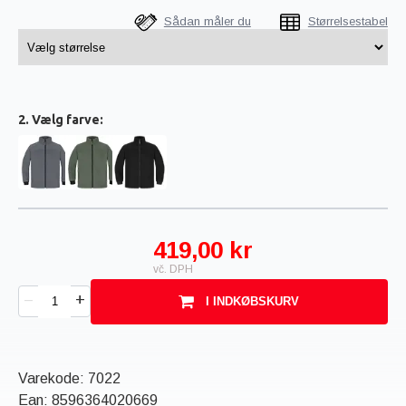
Sådan måler du
Størrelsestabel
2. Vælg farve:
419,00 kr
vč. DPH
+
–
I INDKØBSKURV
Varekode:
7022
Ean:
8596364020669