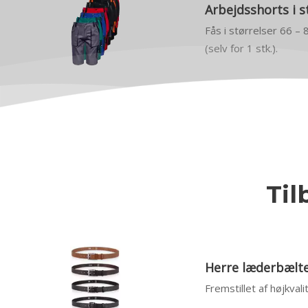
Arbejdsshorts i s
Fås i størrelser 66 – 
(selv for 1 stk.).
Til
Herre læderbælter
Fremstillet af højkval