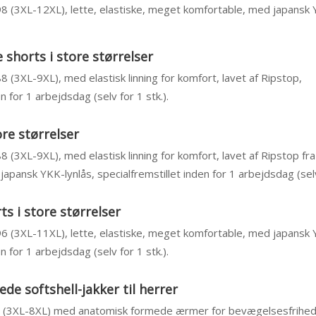
 98 (3XL-12XL), lette, elastiske, meget komfortable, med japansk 
shorts i store størrelser
88 (3XL-9XL), med elastisk linning for komfort, lavet af Ripstop,
n for 1 arbejdsdag (selv for 1 stk.).
ore størrelser
88 (3XL-9XL), med elastisk linning for komfort, lavet af Ripstop fr
pansk YKK-lynlås, specialfremstillet inden for 1 arbejdsdag (selv 
s i store størrelser
 96 (3XL-11XL), lette, elastiske, meget komfortable, med japansk 
n for 1 arbejdsdag (selv for 1 stk.).
e softshell-jakker til herrer
84 (3XL-8XL) med anatomisk formede ærmer for bevægelsesfrihed,