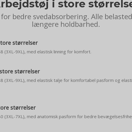
rbejdstøj i store størrels
for bedre svedabsorbering. Alle belaste
længere holdbarhed.
tore størrelser
88 (3XL-9XL), med elastisk linning for komfort.
 store størrelser
 88 (3XL-9XL), med elastisk talje for komfortabel pasform og elast
tore størrelser
– 80 (3XL-7XL), med anatomisk pasform for bedre bevægelsesfrihe