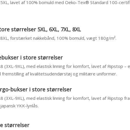
– 5XL, lavet af 100% bomuld med Oeko-Tex® Standard 100-certific
tore størrelser 5XL, 6XL, 7XL, 8XL
 – 8XL, forstærket nakkebånd, 100% bomuld, vægt 180g/m².
bukser i store størrelser
88 (3XL-9XL), med elastisk linning for komfort, lavet af Ripstop – 
 fremstilling af kvalitetsudendørstøj og militære uniformer.
rgo-bukser i store størrelser
88 (3XL-9XL), med elastisk linning for komfort, lavet af Ripstop fr
japansk YKK-lynlås.
re størrelser