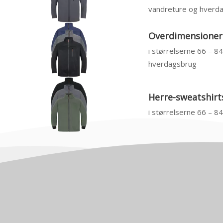
vandreture og hverd
Overdimensionere
i størrelserne 66 – 8
hverdagsbrug
Herre-sweatshirts
i størrelserne 66 – 8