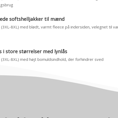
agsbrug
de softshelljakker til mænd
4 (3XL-8XL) med blødt, varmt fleece på indersiden, velegnet til v
 i store størrelser med lynlås
4 (3XL-8XL) med højt bomuldsindhold, der forhindrer sved