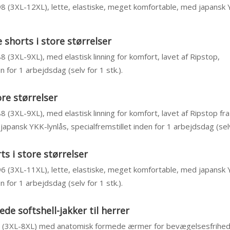
 98 (3XL-12XL), lette, elastiske, meget komfortable, med japansk 
shorts i store størrelser
88 (3XL-9XL), med elastisk linning for komfort, lavet af Ripstop,
n for 1 arbejdsdag (selv for 1 stk.).
ore størrelser
88 (3XL-9XL), med elastisk linning for komfort, lavet af Ripstop fr
pansk YKK-lynlås, specialfremstillet inden for 1 arbejdsdag (selv 
s i store størrelser
 96 (3XL-11XL), lette, elastiske, meget komfortable, med japansk 
n for 1 arbejdsdag (selv for 1 stk.).
e softshell-jakker til herrer
84 (3XL-8XL) med anatomisk formede ærmer for bevægelsesfrihed,