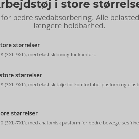
rbejdstøj i store størrels
for bedre svedabsorbering. Alle belaste
længere holdbarhed.
tore størrelser
88 (3XL-9XL), med elastisk linning for komfort.
 store størrelser
 88 (3XL-9XL), med elastisk talje for komfortabel pasform og elast
tore størrelser
– 80 (3XL-7XL), med anatomisk pasform for bedre bevægelsesfrihe