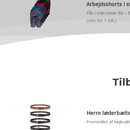
Arbejdsshorts i s
Fås i størrelser 66 – 
(selv for 1 stk.).
Til
Herre læderbælter
Fremstillet af højkval