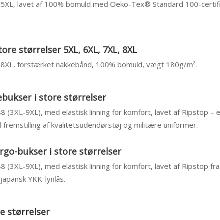
– 5XL, lavet af 100% bomuld med Oeko-Tex® Standard 100-certific
tore størrelser 5XL, 6XL, 7XL, 8XL
 – 8XL, forstærket nakkebånd, 100% bomuld, vægt 180g/m².
bukser i store størrelser
88 (3XL-9XL), med elastisk linning for komfort, lavet af Ripstop – 
 fremstilling af kvalitetsudendørstøj og militære uniformer.
rgo-bukser i store størrelser
88 (3XL-9XL), med elastisk linning for komfort, lavet af Ripstop fr
japansk YKK-lynlås.
re størrelser