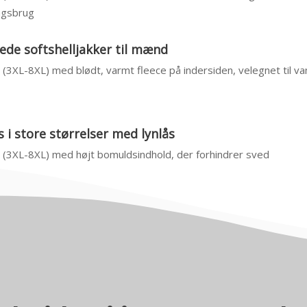
agsbrug
de softshelljakker til mænd
4 (3XL-8XL) med blødt, varmt fleece på indersiden, velegnet til v
 i store størrelser med lynlås
4 (3XL-8XL) med højt bomuldsindhold, der forhindrer sved