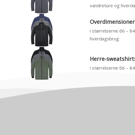
vandreture og hverd
Overdimensionere
i størrelserne 66 – 8
hverdagsbrug
Herre-sweatshirts
i størrelserne 66 – 8