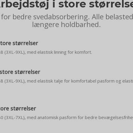
rbejdstøj i store størrels
for bedre svedabsorbering. Alle belaste
længere holdbarhed.
tore størrelser
88 (3XL-9XL), med elastisk linning for komfort.
 store størrelser
 88 (3XL-9XL), med elastisk talje for komfortabel pasform og elast
tore størrelser
– 80 (3XL-7XL), med anatomisk pasform for bedre bevægelsesfrihe