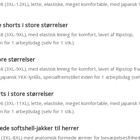
 98 (3XL-12XL), lette, elastiske, meget komfortable, med japansk 
shorts i store størrelser
88 (3XL-9XL), med elastisk linning for komfort, lavet af Ripstop,
n for 1 arbejdsdag (selv for 1 stk.).
ore størrelser
88 (3XL-9XL), med elastisk linning for komfort, lavet af Ripstop fr
pansk YKK-lynlås, specialfremstillet inden for 1 arbejdsdag (selv 
s i store størrelser
 96 (3XL-11XL), lette, elastiske, meget komfortable, med japansk 
n for 1 arbejdsdag (selv for 1 stk.).
e softshell-jakker til herrer
84 (3XL-8XL) med anatomisk formede ærmer for bevægelsesfrihed,