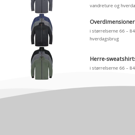
vandreture og hverd
Overdimensionere
i størrelserne 66 – 8
hverdagsbrug
Herre-sweatshirts
i størrelserne 66 – 8