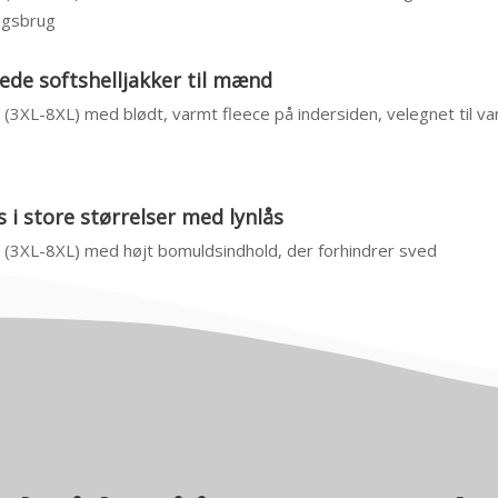
agsbrug
de softshelljakker til mænd
4 (3XL-8XL) med blødt, varmt fleece på indersiden, velegnet til v
 i store størrelser med lynlås
4 (3XL-8XL) med højt bomuldsindhold, der forhindrer sved