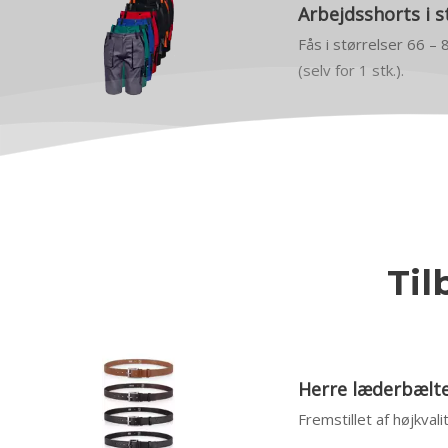
Arbejdsshorts i s
Fås i størrelser 66 – 
(selv for 1 stk.).
Til
Herre læderbælter
Fremstillet af højkval