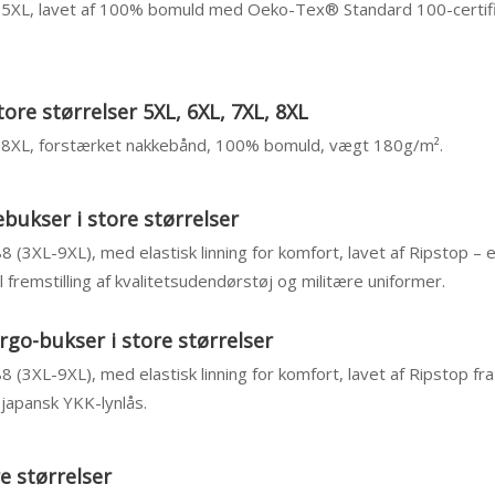
– 5XL, lavet af 100% bomuld med Oeko-Tex® Standard 100-certific
tore størrelser 5XL, 6XL, 7XL, 8XL
 – 8XL, forstærket nakkebånd, 100% bomuld, vægt 180g/m².
bukser i store størrelser
88 (3XL-9XL), med elastisk linning for komfort, lavet af Ripstop – 
 fremstilling af kvalitetsudendørstøj og militære uniformer.
rgo-bukser i store størrelser
88 (3XL-9XL), med elastisk linning for komfort, lavet af Ripstop fr
japansk YKK-lynlås.
re størrelser