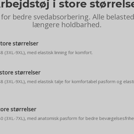
rbejdstøj i store størrels
for bedre svedabsorbering. Alle belaste
længere holdbarhed.
tore størrelser
88 (3XL-9XL), med elastisk linning for komfort.
 store størrelser
 88 (3XL-9XL), med elastisk talje for komfortabel pasform og elast
tore størrelser
– 80 (3XL-7XL), med anatomisk pasform for bedre bevægelsesfrihe