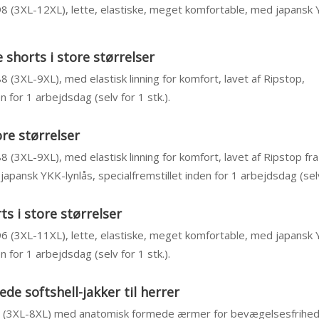
 98 (3XL-12XL), lette, elastiske, meget komfortable, med japansk 
shorts i store størrelser
88 (3XL-9XL), med elastisk linning for komfort, lavet af Ripstop,
n for 1 arbejdsdag (selv for 1 stk.).
ore størrelser
88 (3XL-9XL), med elastisk linning for komfort, lavet af Ripstop fr
pansk YKK-lynlås, specialfremstillet inden for 1 arbejdsdag (selv 
s i store størrelser
 96 (3XL-11XL), lette, elastiske, meget komfortable, med japansk 
n for 1 arbejdsdag (selv for 1 stk.).
e softshell-jakker til herrer
84 (3XL-8XL) med anatomisk formede ærmer for bevægelsesfrihed,