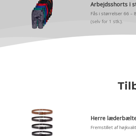
Arbejdsshorts i s
Fås i størrelser 66 – 
(selv for 1 stk.).
Til
Herre læderbælter
Fremstillet af højkval