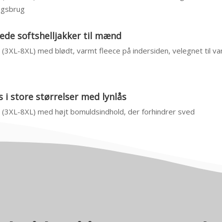
agsbrug
de softshelljakker til mænd
4 (3XL-8XL) med blødt, varmt fleece på indersiden, velegnet til v
 i store størrelser med lynlås
4 (3XL-8XL) med højt bomuldsindhold, der forhindrer sved