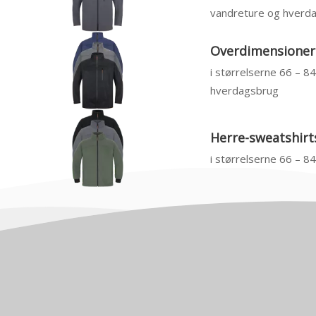
vandreture og hverd
Overdimensionere
i størrelserne 66 – 8
hverdagsbrug
Herre-sweatshirts
i størrelserne 66 – 8