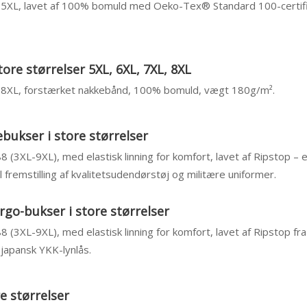
– 5XL, lavet af 100% bomuld med Oeko-Tex® Standard 100-certific
tore størrelser 5XL, 6XL, 7XL, 8XL
 – 8XL, forstærket nakkebånd, 100% bomuld, vægt 180g/m².
bukser i store størrelser
88 (3XL-9XL), med elastisk linning for komfort, lavet af Ripstop – 
 fremstilling af kvalitetsudendørstøj og militære uniformer.
rgo-bukser i store størrelser
88 (3XL-9XL), med elastisk linning for komfort, lavet af Ripstop fr
japansk YKK-lynlås.
re størrelser