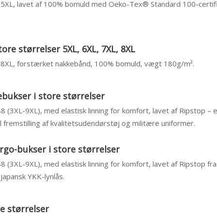
– 5XL, lavet af 100% bomuld med Oeko-Tex® Standard 100-certific
tore størrelser 5XL, 6XL, 7XL, 8XL
 – 8XL, forstærket nakkebånd, 100% bomuld, vægt 180g/m².
bukser i store størrelser
88 (3XL-9XL), med elastisk linning for komfort, lavet af Ripstop – 
 fremstilling af kvalitetsudendørstøj og militære uniformer.
rgo-bukser i store størrelser
88 (3XL-9XL), med elastisk linning for komfort, lavet af Ripstop fr
japansk YKK-lynlås.
re størrelser