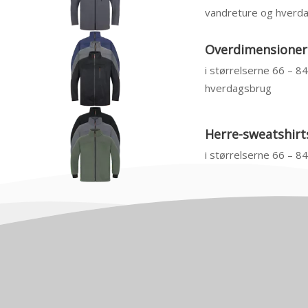
vandreture og hverd
Overdimensionere
i størrelserne 66 – 8
hverdagsbrug
Herre-sweatshirts
i størrelserne 66 – 8