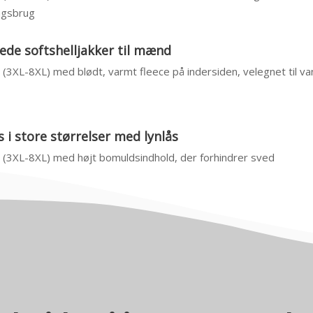
agsbrug
de softshelljakker til mænd
4 (3XL-8XL) med blødt, varmt fleece på indersiden, velegnet til v
 i store størrelser med lynlås
4 (3XL-8XL) med højt bomuldsindhold, der forhindrer sved