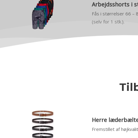
Arbejdsshorts i s
Fås i størrelser 66 – 
(selv for 1 stk.).
Til
Herre læderbælter
Fremstillet af højkval