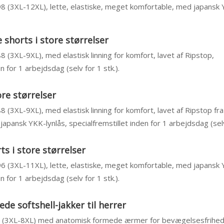
 98 (3XL-12XL), lette, elastiske, meget komfortable, med japansk 
shorts i store størrelser
88 (3XL-9XL), med elastisk linning for komfort, lavet af Ripstop,
n for 1 arbejdsdag (selv for 1 stk.).
ore størrelser
88 (3XL-9XL), med elastisk linning for komfort, lavet af Ripstop fr
pansk YKK-lynlås, specialfremstillet inden for 1 arbejdsdag (selv 
s i store størrelser
 96 (3XL-11XL), lette, elastiske, meget komfortable, med japansk 
n for 1 arbejdsdag (selv for 1 stk.).
e softshell-jakker til herrer
84 (3XL-8XL) med anatomisk formede ærmer for bevægelsesfrihed,