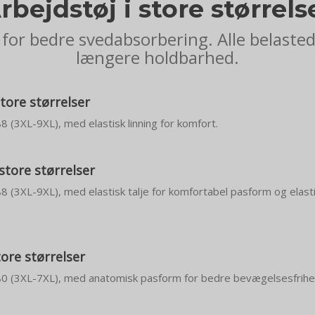
rbejdstøj i store størrels
for bedre svedabsorbering. Alle belaste
længere holdbarhed.
tore størrelser
88 (3XL-9XL), med elastisk linning for komfort.
 store størrelser
 88 (3XL-9XL), med elastisk talje for komfortabel pasform og elast
tore størrelser
– 80 (3XL-7XL), med anatomisk pasform for bedre bevægelsesfrihe